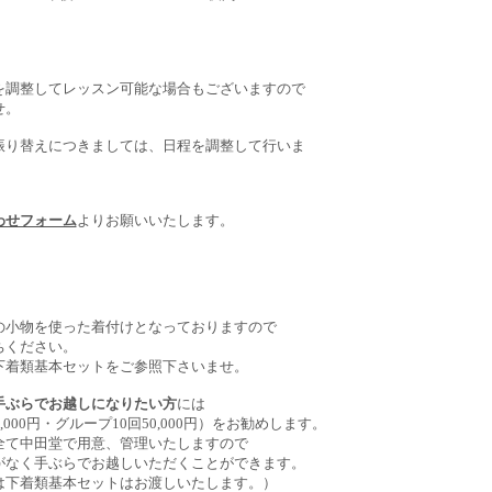
0
を調整してレッスン可能な場合もございますので
せ。
振り替えにつきましては、日程を調整して行いま
わせフォーム
よりお願いいたします。
の小物を使った着付けとなっておりますので
ちください。
下着類基本セットをご参照下さいませ。
手ぶらでお越しになりたい方
には
000円・グループ10回50,000円）をお勧めします。
全て中田堂で用意、管理いたしますので
がなく手ぶらでお越しいただくことができます。
は下着類基本セットはお渡しいたします。）