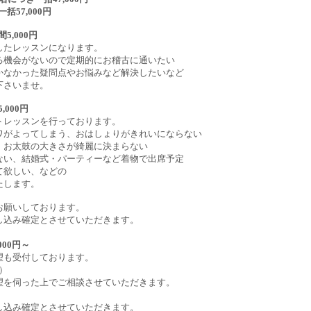
57,000円
,000円
したレッスンになります。
る機会がないので定期的にお稽古に通いたい
かなかった疑問点やお悩みなど解決したいなど
下さいませ。
000円
トレッスンを行っております。
ワがよってしまう、おはしょりがきれいにならない
、お太鼓の大きさが綺麗に決まらない
ない、結婚式・パーティーなど着物で出席予定
て欲しい、などの
たします。
お願いしております。
し込み確定とさせていただきます。
00円～
望も受付しております。
）
望を伺った上でご相談させていただきます。
し込み確定とさせていただきます。