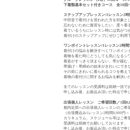
下着類基本セット付きコース 全10回/一括
ステップアップレッスン/1レッスン2時間5
中田堂で着付けを習われた方を対象と
忘れないために復習をしたい、度々着
着ているうちにレッスン時には気がつ
着付けのステップアップにぜひご利用
ワンポイントレッスン/1レッスン2時間5,
着付けの悩みを解決すべくワンポイン
着物を着た時にどうしても気になるシ
着姿がすっきり決まらない、帯が緩む
帯揚げ・帯締めの始末がきれいにでき
その前にきれいに着られるコツを教え
着物の着付けに関するお悩みを解決い
全てのレッスンの受講料は前納一括で
申し込み後、お振込み頂いた時点で申
出張個人レッスン ご希望回数／1回8,0
都内近郊への出張個人レッスンのご希
（出張費込み1レッスン2時間8,000円～
カリキュラム、スケジュール等はご希
受講料は前納でお願いしております。
申し込み後、お振込み頂いた時点で申