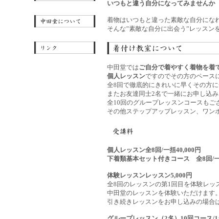
いつもと違う自分になってみませんか
着物はいつもと違った素敵な自分にな
そんな”素敵な自分に出会う”レッスン
中田堂では
ご自分で着やすく着物を着
個人レッスン
ですのでその方のペース
全8回で徹底的にきれいに早くその方
またお友達同士2名で一緒にお申し込み
全10回のグループレッスンコースもご
その他ステップアップレッスン、ワン
個人レッスン全8回/一括40,000円
下着類基本セット付きコース 全8回/一括
体験レッスンレッスン5,000円
全8回のレッスンの第1回目を体験レッ
中田堂のレッスンを体験いただけます
引き続きレッスンをお申し込みの場合は残
グループレッスン（2名）10回コース/1名