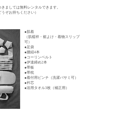
つきましては無料レンタルできます。
どうぞお持ちください）
●肌着
（肌襦袢・裾よけ・着物スリップ
可）
●足袋
●腰紐4本
●コーリンベルト
●伊達締め2本
●帯板
●帯枕
●着付用ピンチ（洗濯バサミ可）
●衿芯
●浴用タオル3枚（補正用）