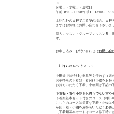
00
月曜日・水曜日・金曜日
午前10:00～12:00/午後1 13:00～15:0
上記以外の日程でご希望の場合、日程
まずはお気軽にお問い合わせ下さいま
個人レッスン・グループレッスン共、
す。
お申し込み・お問い合わせは
お問い合
中田堂では特別な器具等を使わず従来
お手持ちの下着類・着付け小物をお持
お持ちいただく下着、小物類は下記の
下着類・着付小物をお持ちでない方や
下着類基本セット付きのコース（8回50,
こちらのコースは必要な下着・小物は
毎回下着・小物をお持ちいただく必要
（下着類基本セットはコース修了時に